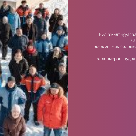
Бид ажилтнууддаа
ча
өсөж хөгжих боломж
хөдөлмөрөө шудраг