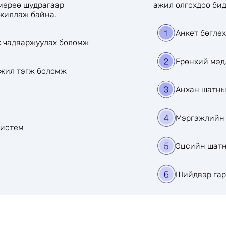
мөрөө шудрагаар
ажил олгохдоо бид
ажиллаж байна.
Анкет бөглөх
ж чадваржуулах боломж
Ерөнхий мэд
ижил тэгж боломж
Анхан шатны
Мэргэжлийн
систем
Эцсийн шатн
Шийдвэр гар