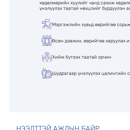
хөдөлмөрийн хуулийг чанд сахиж хөдөл
үнэлүүлэх таатай нөхцлийг бүрдүүлэн 
Мэргэжлийн хувьд өөрийгөө сорь
Өсөн дэвжих, өөрийгөө харуулах 
Хийж бүтээх таатай орчин
Шудрагаар үнэлүүлэх цалингийн 
НЭЭЛТТЭЙ АЖЛЫН БАЙР