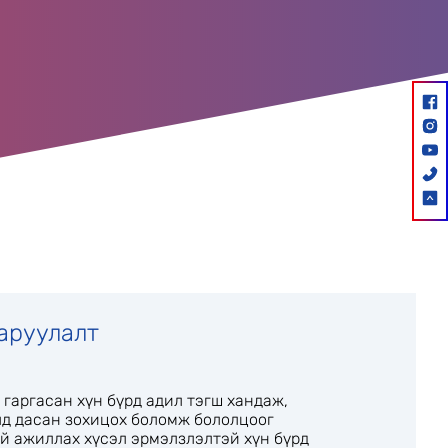
аруулалт
 гаргасан хүн бүрд адил тэгш хандаж,
лд дасан зохицох боломж бололцоог
ой ажиллах хүсэл эрмэлзлэлтэй хүн бүрд