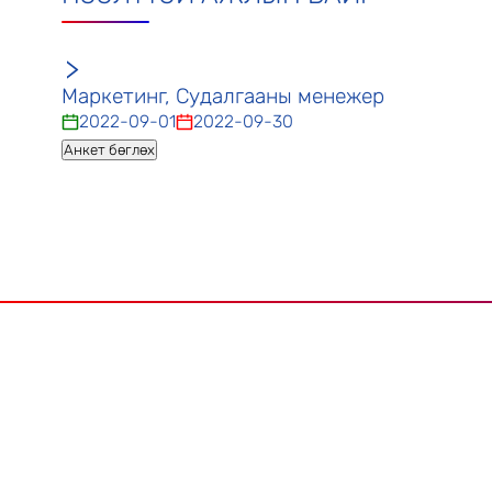
Маркетинг, Судалгааны менежер
2022-09-01
2022-09-30
Анкет бөглөх
Дашваанжил ХХК
Үйлчилг
Алсын хараа
Авто хий 
Мэндчилгээ
Авто хийн
Үйл ажиллагаа
Ёндоо кар