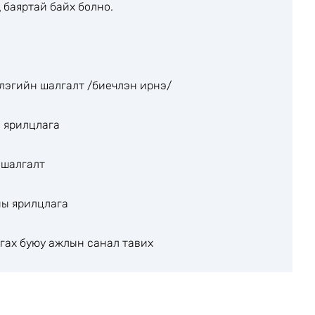
 баяртай байх болно.
лэгийн шалгалт /биечлэн ирнэ/
 ярилцлага
 шалгалт
ы ярилцлага
гах буюу ажлын санал тавих