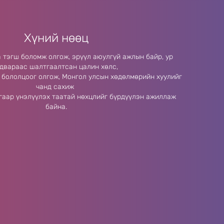
Хүний нөөц
 тэгш боломж олгож, эрүүл аюулгүй ажлын байр, ур
двараас шалтгаалтсан цалин хөлс,
 бололцоог олгож, Монгол улсын хөдөлмөрийн хуулийг
чанд сахиж
аар үнэлүүлэх таатай нөхцлийг бүрдүүлэн ажиллаж
байна.