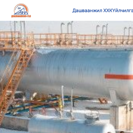
Дашваанжил ХХК
Үйлчилг
Д