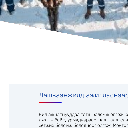
Дашваанжилд ажилласнаа
Бид ажилтнууддаа тэгш боломж олгож, 
ажлын байр, ур чадвараас шалтгаалтсан
хөгжих боломж бололцоог олгож, Монго