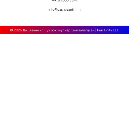
+976 7000 3344
info@dashvaanjil.mn
©
2026
Дашваанжил Бүх эрх хуулиар хамгаалагдсан
|
Fun Unity LLC