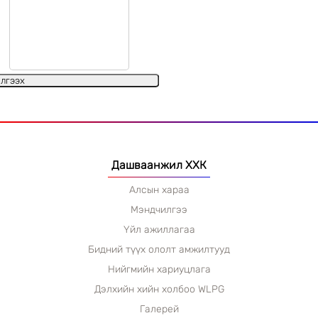
лгээх
Дашваанжил ХХК
Алсын хараа
Мэндчилгээ
Үйл ажиллагаа
Бидний түүх ололт амжилтууд
Нийгмийн хариуцлага
Дэлхийн хийн холбоо WLPG
Галерей