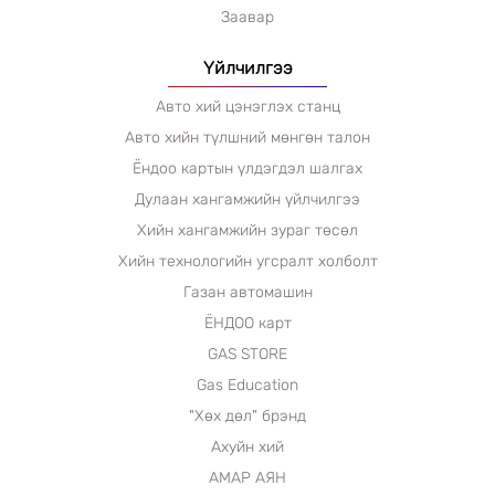
Заавар
Үйлчилгээ
Авто хий цэнэглэх станц
Авто хийн түлшний мөнгөн талон
Ёндоо картын үлдэгдэл шалгах
Дулаан хангамжийн үйлчилгээ
Хийн хангамжийн зураг төсөл
Хийн технологийн угсралт холболт
Газан автомашин
ЁНДОО карт
GAS STORE
Gas Education
"Хөх дөл" брэнд
Ахуйн хий
АМАР АЯН