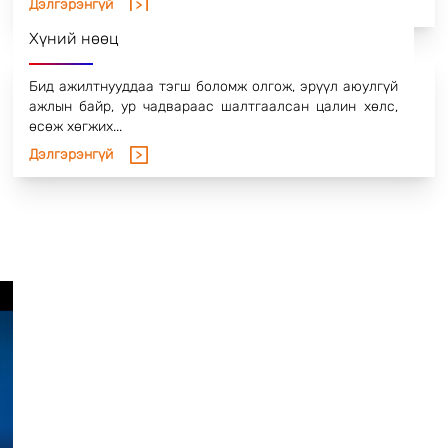
зөвлөх үйлчилгээг авч амжилттайгаар
Дэлгэрэнгүй
хэрэгжүүлээд байна. Цаашдаа өөрсдийн бүхий л
Хүний нөөц
чадвараа дайчлан Монгол улсын нийгмийн хөгжил
дэвшилд хувь нэмрээ оруулахаас гадна үйл
ажиллагаандаа олон улсын стандартыг
Бид ажилтнууддаа тэгш боломж олгож, эрүүл аюулгүй
нэвтрүүлсэн, дэлхийн хөгжилтэй хөл нийлүүлсэн
ажлын байр, ур чадвараас шалтгаалсан цалин хөлс,
компани болох зорилготойгоор ажиллаж байна.
өсөж хөгжих...
Дэлгэрэнгүй