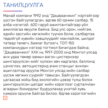
ТАНИЛЦУУЛГА
Манай компани 1992 онд “Дашваанжил” нэртэйгээр
үүсгэн байгуулагдсан, өдгөө 60 орчим салбар, 15
алба нэгжтэй, 600 гаруй ажилтантайгаар үйл
ажиллагаа явуулж байна. Бид улс орон, нийгэм,
эдийн засгийн хөгжлийн түүчээ болж, салбартаа
төдийгүй хувийн хэвшлүүдийг манлайлж, шилдэг
татвар төлөгч, баялаг бүтээгч, ТОП 150
компаниудын нэгээр тогтмол бичигдэж байна.
“Дашваанжил” ХХК нь 1997-2000 онд Монгол улсад
анх удаа төмөр замын вагон цистернээр
шингэрүүлсэн хийг хүлээн авч хадгалах, баллонд
цэнэглэх, автоцистернд ачих станцыг анхлан
ашиглалтад оруулж Монгол улсад хийн салбар
үүсэж хөгжих суурийг тавьсан. Байгуулагдсан
цагаасаа хойш бид экологийн цэвэр түлш болох
шингэрүүлсэн шатдаг хийн хэрэглээг сурталчлан
агаарын бохирдлыг бууруулахад үнэтэй хувь
нэмрээ оруулж байгаа билээ. Өдгөө хэрэглэгчийн
хэрэгцээ шаардлагад нийцсэн хийн түлш, хийн
түлшээр ажилладаг бүтээгдэхүүнийг зах зээлд
нийлүүлж Монгол улсад “Хийн түлшний үндэсний