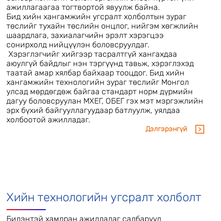
ажиллагаагаа тогтвортой явуулж байна.
Бид хийн хангамжийн угсралт холболтын зураг
төслийг тухайн төслийн онцлог, нийгэм хөгжлийн
шаардлага, захиалагчийн эрэлт хэрэгцээ
сонирхолд нийцүүлэн боловсруулдаг.
Хэрэглэгчийг хийгээр тасралтгүй хангахдаа
аюулгүй байдлыг нэн тэргүүнд тавьж, хэрэглэхэд
таатай амар хялбар байхаар тооцдог. Бид хийн
хангамжийн технологийн зураг төслийг Монгол
улсад мөрдөгдөж байгаа стандарт норм дүрмийн
дагуу боловсруулан МХЕГ, ОБЕГ гэх мэт мэргэжлийн
эрх бүхий байгууллагуудаар батлуулж, уялдаа
холбоотой ажилладаг.
Дэлгэрэнгүй
Хийн технологийн угсралт холболт
Бидэнтэй хамдран ажилладаг салбарууд