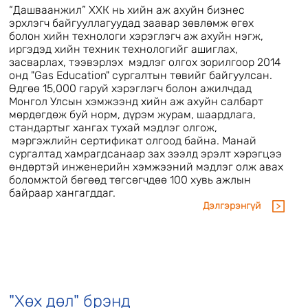
“Дашваанжил” ХХК нь хийн аж ахуйн бизнес
эрхлэгч байгууллагуудад заавар зөвлөмж өгөх
болон хийн технологи хэрэглэгч аж ахуйн нэгж,
иргэдэд хийн техник технологийг ашиглах,
засварлах, тээвэрлэх мэдлэг олгох зорилгоор 2014
онд "Gas Education" сургалтын төвийг байгуулсан.
Өдгөө 15,000 гаруй хэрэглэгч болон ажилчдад
Монгол Улсын хэмжээнд хийн аж ахуйн салбарт
мөрдөгдөж буй норм, дүрэм журам, шаардлага,
стандартыг хангах тухай мэдлэг олгож,
мэргэжлийн сертификат олгоод байна. Манай
сургалтад хамрагдсанаар зах зээлд эрэлт хэрэгцээ
өндөртэй инженерийн хэмжээний мэдлэг олж авах
боломжтой бөгөөд төгсөгчдөө 100 хувь ажлын
байраар хангагддаг.
Дэлгэрэнгүй
"Хөх дөл" брэнд