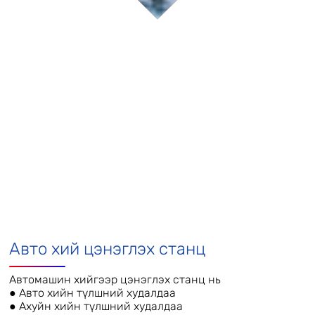
Үйлчилгээ
Дашваанжил ХХК
Авто хий цэнэглэх станц
Автомашин хийгээр цэнэглэх станц нь
● Авто хийн түлшний худалдаа
● Ахуйн хийн түлшний худалдаа