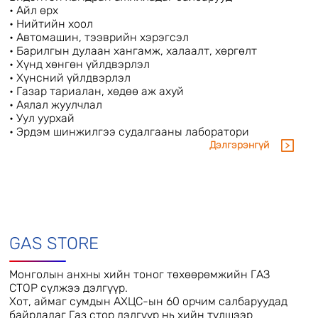
• Айл өрх
• Нийтийн хоол
• Автомашин, тээврийн хэрэгсэл
• Барилгын дулаан хангамж, халаалт, хөргөлт
• Хүнд хөнгөн үйлдвэрлэл
• Хүнсний үйлдвэрлэл
• Газар тариалан, хөдөө аж ахуй
• Аялал жуулчлал
• Уул уурхай
• Эрдэм шинжилгээ судалгааны лаборатори
Дэлгэрэнгүй
GAS STORE
Монголын анхны хийн тоног төхөөрөмжийн ГАЗ
СТОР сүлжээ дэлгүүр.
Хот, аймаг сумдын АХЦС-ын 60 орчим салбаруудад
байрладаг Газ стор дэлгүүр нь хийн түлшээр