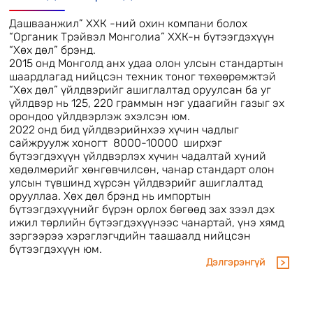
Дашваанжил” ХХК -ний охин компани болох
“Органик Трэйвэл Монголиа” ХХК-н бүтээгдэхүүн
“Хөх дөл” брэнд.
2015 онд Монголд анх удаа олон улсын стандартын
шаардлагад нийцсэн техник тоног төхөөрөмжтэй
“Хөх дөл” үйлдвэрийг ашиглалтад оруулсан ба уг
үйлдвэр нь 125, 220 граммын нэг удаагийн газыг эх
орондоо үйлдвэрлэж эхэлсэн юм.
2022 онд бид үйлдвэрийнхээ хүчин чадлыг
сайжруулж хоногт 8000-10000 ширхэг
бүтээгдэхүүн үйлдвэрлэх хүчин чадалтай хүний
хөдөлмөрийг хөнгөвчилсөн, чанар стандарт олон
улсын түвшинд хүрсэн үйлдвэрийг ашиглалтад
орууллаа. Хөх дөл брэнд нь импортын
бүтээгдэхүүнийг бүрэн орлох бөгөөд зах зээл дэх
ижил төрлийн бүтээгдэхүүнээс чанартай, үнэ хямд
зэргээрээ хэрэглэгчдийн таашаалд нийцсэн
бүтээгдэхүүн юм.
Дэлгэрэнгүй