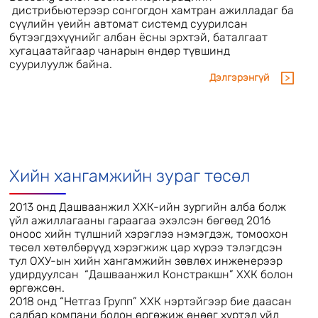
дистрибьютерээр сонгогдон хамтран ажилладаг ба
сүүлийн үеийн автомат системд суурилсан
бүтээгдэхүүнийг албан ёсны эрхтэй, баталгаат
хугацаатайгаар чанарын өндөр түвшинд
суурилуулж байна.
Дэлгэрэнгүй
Хийн хангамжийн зураг төсөл
2013 онд Дашваанжил ХХК-ийн зургийн алба болж
үйл ажиллагааны гараагаа эхэлсэн бөгөөд 2016
оноос хийн түлшний хэрэглээ нэмэгдэж, томоохон
төсөл хөтөлбөрүүд хэрэгжиж цар хүрээ тэлэгдсэн
тул ОХУ-ын хийн хангамжийн зөвлөх инженерээр
удирдуулсан “Дашваанжил Констракшн” ХХК болон
өргөжсөн.
2018 онд “Нетгаз Групп” ХХК нэртэйгээр бие даасан
салбар компани болон өргөжиж өнөөг хүртэл үйл