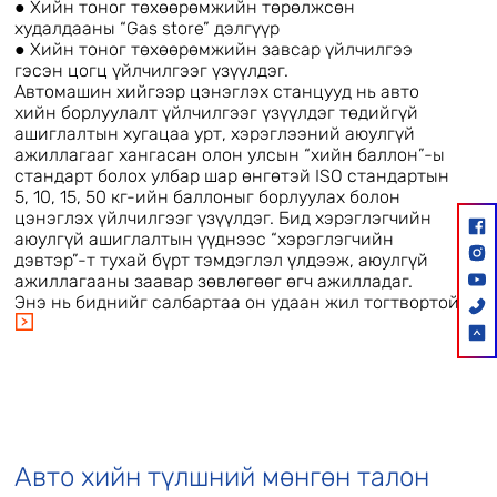
● Хийн тоног төхөөрөмжийн төрөлжсөн
худалдааны “Gas store” дэлгүүр
● Хийн тоног төхөөрөмжийн завсар үйлчилгээ
гэсэн цогц үйлчилгээг үзүүлдэг.
Автомашин хийгээр цэнэглэх станцууд нь авто
хийн борлуулалт үйлчилгээг үзүүлдэг төдийгүй
ашиглалтын хугацаа урт, хэрэглээний аюулгүй
ажиллагааг хангасан олон улсын “хийн баллон”-ы
стандарт болох улбар шар өнгөтэй ISO стандартын
5, 10, 15, 50 кг-ийн баллоныг борлуулах болон
цэнэглэх үйлчилгээг үзүүлдэг. Бид хэрэглэгчийн
аюулгүй ашиглалтын үүднээс “хэрэглэгчийн
дэвтэр”-т тухай бүрт тэмдэглэл үлдээж, аюулгүй
ажиллагааны заавар зөвлөгөөг өгч ажилладаг.
Энэ нь биднийг салбартаа он удаан жил тогтвортой
үйл ажиллагаа явуулж байгааг илтгэхийн зэрэгцээ
хийн түлшний салбарынхаа хамгийн туршлагатай,
мэргэжлийн, чадварлаг хамт олон гэдгийг илтгэж
байгаа юм. Бид цаашид Монгол улсынхаа 21 аймаг
330 суманд АХЦС-ийг байгуулахаар төлөвлөн
ажиллаж байна.Улсын хэмжээнд байгуулж байгаа
АХЦС нь ой мод, заг бударганыг түлшинд
хэрэглэхийг багасгаж цөлжилтийг бууруулах,
Авто хийн түлшний мөнгөн талон
цаашлаад хийн түлшийг халаалтандаа