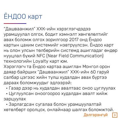
дүнгээс хамааран 3% хүртэлх урамшуулал авах
• “Газ Стор” хийн тоног төхөөрөмжийн сүлжээ
дэлгүүрээс худалдан авалт хийх
ЁНДОО карт
• Хийн баллон цэнэглүүлэх зэрэгт ашиглах
боломжтой.
“Дашваанжил” ХХК-ийн хэрэглэгчдэдээ
Мөнгөн талон авах хаяг:
урамшуулал олгох, бодит хэмнэлт хөнгөлөлтийг
Улаанбаатар хот, Баянгол дүүрэг, Москвагийн
авах боломж олгох зорилгоор 2017 онд Ёндоо
гудамж - 40/1 Дашваанжил ХХК төв байр
картын цахим системийг нэвтрүүлсэн. Ёндоо карт
нь олон улсын төлбөрийн системд ашигладаг өндөр
нууцлал бүхий NFC (Near Field Communication)
технологийн Loyalty карт юм.
Хэрэглэгч та Ёндоо картаа ашиглан Монгол орон
даяар байрших “Дашваанжил” ХХК-ийн 60 гаруй
салбар цэгээс хийн түлш худалдан авах бүртээ
дараах боломжуудыг эдлээрэй:
• Газар дээр нь худалдан авалтаас оноо цуглуулах
• Цуглуулсан оноогоороо худалдан авалт хийж
зарцуулах
• Зарлагдсан сугалаа болон урамшуулалтай
хөтөлбөрт оролцох, онлайнаар шалгах боломжтой.
Дэлгэрэнгүй