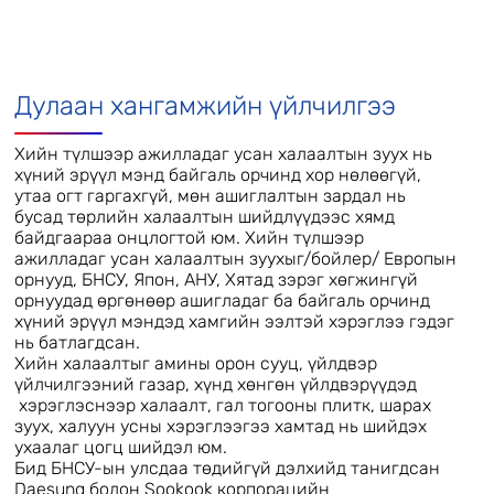
Дулаан хангамжийн үйлчилгээ
Хийн түлшээр ажилладаг усан халаалтын зуух нь
хүний эрүүл мэнд байгаль орчинд хор нөлөөгүй,
утаа огт гаргахгүй, мөн ашиглалтын зардал нь
бусад төрлийн халаалтын шийдлүүдээс хямд
байдгаараа онцлогтой юм. Хийн түлшээр
ажилладаг усан халаалтын зуухыг/бойлер/ Европын
орнууд, БНСУ, Япон, АНУ, Хятад зэрэг хөгжингүй
орнуудад өргөнөөр ашигладаг ба байгаль орчинд
хүний эрүүл мэндэд хамгийн ээлтэй хэрэглээ гэдэг
нь батлагдсан.
Хийн халаалтыг амины орон сууц, үйлдвэр
үйлчилгээний газар, хүнд хөнгөн үйлдвэрүүдэд
хэрэглэснээр халаалт, гал тогооны плитк, шарах
зуух, халуун усны хэрэглээгээ хамтад нь шийдэх
ухаалаг цогц шийдэл юм.
Бид БНСУ-ын улсдаа төдийгүй дэлхийд танигдсан
Daesung болон Sookook корпорацийн