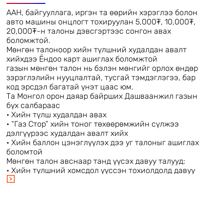
ашигласнаар утаагүй цэвэр орчинд амьдрах
ААН, байгууллага, иргэн та өөрийн хэрэглээ болон
боломж бүхий технологийн шинэ шийдэл,
авто машины онцлогт тохируулан 5,000₮, 10,000₮,
хөгжлийн гарц гэж үзэн ажилладаг.
20,000₮-н талоны дэвсгэртээс сонгон авах
боломжтой.
Мөнгөн талоноор хийн түлшний худалдан авалт
хийхдээ Ёндоо карт ашиглах боломжтой
газын мөнгөн талон нь бэлэн мөнгийг орлох өндөр
зэрэглэлийн нууцлалтай, тусгай тэмдэглэгээ, бар
код эрсдэл багатай үнэт цаас юм.
Та Монгол орон даяар байрших Дашваанжил газын
бүх салбараас
• Хийн түлш худалдан авах
• “Газ Стор” хийн тоног төхөөрөмжийн сүлжээ
дэлгүүрээс худалдан авалт хийх
• Хийн баллон цэнэглүүлэх дээ уг талоныг ашиглах
боломтой
Мөнгөн талон авснаар танд үүсэх давуу талууд:
• Хийн түлшний хомсдол үүссэн тохиолдолд давуу
эрхтэйгээр үйлчилгээ авах
• Бэлэн мөнгө хаяж үрэгдүүлэх болон бусад
эрсдлээс бүрэн хамгаалах
• НӨАТ-ын баримт авах
• Хийн түлшний талон худалдаж авах үнийн