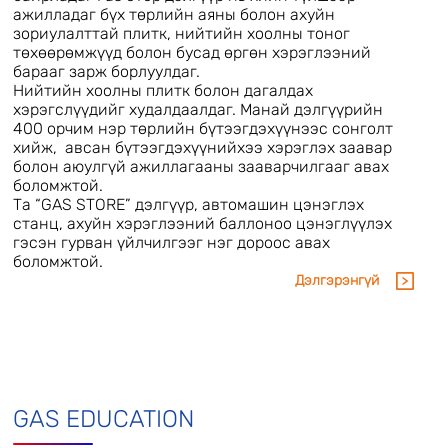
ажилладаг бүх төрлийн аяны болон ахуйн
зориулалттай плитк, нийтийн хоолны тоног
төхөөрөмжүүд болон бусад өргөн хэрэглээний
барааг зарж борлуулдаг.
Нийтийн хоолны плитк болон дагалдах
хэрэгслүүдийг худалдаалдаг. Манай дэлгүүрийн
400 орчим нэр төрлийн бүтээгдэхүүнээс сонголт
хийж, авсан бүтээгдэхүүнийхээ хэрэглэх заавар
болон аюулгүй ажиллагааны зааварчилгааг авах
боломжтой.
Та “GAS STORE” дэлгүүр, автомашин цэнэглэх
станц, ахуйн хэрэглээний баллоноо цэнэглүүлэх
гэсэн гурван үйлчилгээг нэг дороос авах
боломжтой.
Дэлгэрэнгүй
GAS EDUCATION