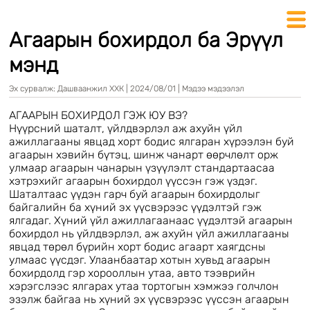
Агаарын бохирдол ба Эрүүл
мэнд
Эх сурвалж:
Дашваанжил ХХК
|
2024/08/01
|
Мэдээ мэдээлэл
АГААРЫН БОХИРДОЛ ГЭЖ ЮУ ВЭ?
Нүүрсний шаталт, үйлдвэрлэл аж ахуйн үйл
ажиллагааны явцад хорт бодис ялгаран хүрээлэн буй
агаарын хэвийн бүтэц, шинж чанарт өөрчлөлт орж
улмаар агаарын чанарын үзүүлэлт стандартаасаа
хэтрэхийг агаарын бохирдол үүссэн гэж үздэг.
Шаталтаас үүдэн гарч буй агаарын бохирдолыг
байгалийн ба хүний эх үүсвэрээс үүдэлтэй гэж
ялгадаг. Хүний үйл ажиллагаанаас үүдэлтэй агаарын
бохирдол нь үйлдвэрлэл, аж ахуйн үйл ажиллагааны
явцад төрөл бүрийн хорт бодис агаарт хаягдсны
улмаас үүсдэг. Улаанбаатар хотын хувьд агаарын
бохирдолд гэр хорооллын утаа, авто тээврийн
хэрэгслээс ялгарах утаа тортогын хэмжээ голчлон
эзэлж байгаа нь хүний эх үүсвэрээс үүссэн агаарын