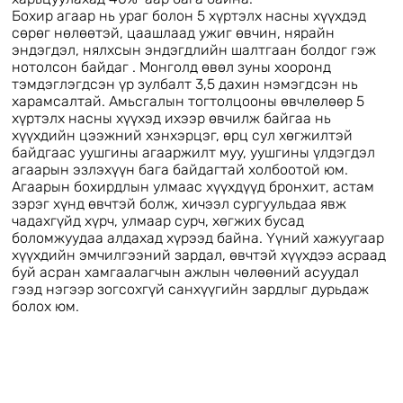
Бохир агаар нь ураг болон 5 хүртэлх насны хүүхдэд
сөрөг нөлөөтэй, цаашлаад ужиг өвчин, нярайн
эндэгдэл, нялхсын эндэгдлийн шалтгаан болдог гэж
нотолсон байдаг . Монголд өвөл зуны хооронд
тэмдэглэгдсэн үр зулбалт 3,5 дахин нэмэгдсэн нь
харамсалтай. Амьсгалын тогтолцооны өвчлөлөөр 5
хүртэлх насны хүүхэд ихээр өвчилж байгаа нь
хүүхдийн цээжний хэнхэрцэг, өрц сул хөгжилтэй
байдгаас уушгины агааржилт муу, уушгины үлдэгдэл
агаарын эзлэхүүн бага байдагтай холбоотой юм.
Агаарын бохирдлын улмаас хүүхдүүд бронхит, астам
зэрэг хүнд өвчтэй болж, хичээл сургуульдаа явж
чадахгүйд хүрч, улмаар сурч, хөгжих бусад
боломжуудаа алдахад хүрээд байна. Үүний хажуугаар
хүүхдийн эмчилгээний зардал, өвчтэй хүүхдээ асраад
буй асран хамгаалагчын ажлын чөлөөний асуудал
гээд нэгээр зогсохгүй санхүүгийн зардлыг дурьдаж
болох юм.