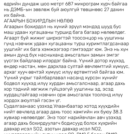
өдрийн дундаж шоо метрт 687 микрограм хүрч байгаа
нь ДЭМБ-ын зөвлөж буй аюулгүй төвшнөөс 27 дахин
их байна.
АГААРЫН БОХИРДЛЫН НӨЛӨӨ
Агаарын бохирдол нь хүний эрүүл мэндэд шууд бус
маш удаан хугацааны туршид бага багаар нөлөөлдөг.
Агаарт буй жижиг ширхэгтэй тоосонцор нь уушгины
гүнд нэвчиж удаан хугацааны турш хуримтлагдсанаар
уушгийг их бага хэмжээгээр гэмтээдэг юм. Энэ нь хүн
амын дунд бүх насныханд амьсгалын замын эмгэг
үүсгэх байдлаар илэрдэг байна. Үүний дотор хүүхэд,
өндөр настан, мөн дархлаа султай өвчлөмтгий хүмүүс,
архаг хууч өвчтэй хүмүүс илүү өртөмтгий байгаа юм.
Үүний учрыг тайлбарлавал насанд хүрсэн хүнийг
бодвол хүүхэд илүү хурдан амьсгалснаар, агаар дахь
хор тэдний хөгжиж гүйцээгүй уушгины эд, эсэд
хурдацтайгаар нэвчин орж амьсгалах тоолонд илүү
хордох аюултай гэсэн үг.
Судалгаанаас үзэхэд Улаанбаатар хотод хүүхдийн
нийт өвчлөлд агаар дахь тоос хамгийн их буюу 38.3
хувиар нөлөөлдөг. Энэ тоог нарийвчлан авч үзэхэд
агаар дахь бохирдуулагч бодисууд болох хүхрийн
давхар исэл SO2, азотын давхар исэл NO2,