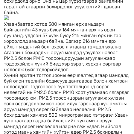
бохирдолд орно. Энэ нь цар хүрээгээрээ байгалийн
гаралтай агаарын бохирдолыг үзүүлэлтийг давсан
байна.
Улаанбаатар хотод 380 мянган өрх амьдарч
байгаагийн 43 хувь буюу 164 мянган өрх нь орон
сууцанд, үлдсэн 57 хувь буюу 216 мянган өрх нь гэр
хороололд амьдарч байна. Эдгээр 216 мянган өрх
айлыг яндангүй болгохоос л утааны тэмцэл эхэлнэ.
Агаарын бохирдлын эрүүл мэндэд үзүүлэх нөлөөг
РМ2.5 болон РМ10 тоосонцоруудын агууламжаар
тодорхойлон хүний биед хэр зэрэг, хэрхэн сөргөөр
нөлөөлж буйг тодорхойлдог.
Хүний эрхтэн тогтолцооны өөрчлөлтөд агаар мандалд
буй олон төрлийн бодисууд дангаараа болон хамтран
нөлөөлдөг. Тэдгээрээс бүх тогтолцоонд сөрөг
нөлөөтэй нь РМ2.5 болон РМ10 хорт утаанаас ялгардаг
тоосонцор юм. РМ2.5 тоосонцорын агууламж хүлээн
зөвшөөрөгдөх хэмжээнээс илүү гарснаар хүн амьтны
эрүүл мэндэд сөрөг байдлаар нөлөөлнө. PM2.5
бохирдлын хэмжээ 500 микрограмаас хэтэрвэл Удаан
хугацаагаар гадаа байхад нийт хүн амын эрүүл
мэндэд сөрөг нөлөөлөл илэрнэ гэж үздэг. Нийслэл
хотод маань хамгийн хүйтэн өдөр PM2.5 бохирдлын