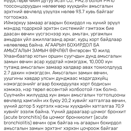
нүүрстөрөгчийн дутуу исэл CO, РМ2.5 болон РМ10
тоосонцоруудын нөлөөгөөр хүүхдийн амьсгалын
эрхтний өвчлөлд үзүүлэх нөлөө 93.7 хувь байгааг
тогтоожээ.
Иймэрхүү замаар агаарын бохирдол нь хүний эрүүл
мэндэд тодорхой эрхтэн системийг гэмтээж бие
даасан өвчин үүсгэснээр хүн, амьтан, ургамлын
амьдрах үйл ажиллагаанд архаг, хурц хорт байдлаар
нөлөөлөөд байна. АГААРЫН БОХИРДОЛ БА
АМЬСГАЛЫН ЗАМЫН ӨВЧЛӨЛ Өнгөрсөн 10 жилд
Улаанбаатар хотын оршин суугчдын дунд амьсгалын
замын өвчин асар хурдтай нэмэгдэж, 10,000 хүн
тутамд амьсгалын замаар халдвар авах тохиолдлууд
2.7 дахин нэмэгдсэн. Амьсгалын замын өвчин,
уушгины хавдар улсын дунджаас мэдэгдэхүйц
нэмэгдсэнийг агаар бохирдуулах хорт бодисын
хэмжээ, нэр төрөл өссөнтэй холбоотой гэж болно.
Сүүлчийн жилүүдэд хүн амын амьсгалын тогтолцооны
өвчлөлд хамгийн их буюу 20,2 хувийг хатгалгаа өвчин,
үүний дотор 5 хүртэлх насны хүүхдийн хатгалгаа 70,9
хувийг эзэлж байна. Үүний дараагаар цочмог бронхит
(acute bronchitis) ба цочмог бронхиолит (acute
bronchiolitis) өвчин орж байгаа нь агаарын бохирдол
амьсгалын замын эрхтэнг хэрхэн цочроож байгааг