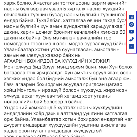
харж болно. Амьсгалын тогтолцооны зарим өвчнийг
насны бүлгээр авч үзвэл 5 хүртэлх насны хүүхдийн
өвчлөлийн түвшин бусад насны бүлгийн түвшингээс
өндөр байна. Тухайлбал, хатгалгаа өвчин гэхэд бусад
насны бүлгийн хүн амын дундажтай харьцуулахад 15,6
дахин, харин цочмог бронхит өвчлөлийн хэмжээ 30,2
дахин их байна. Энэ мэтчилэн өвчлөлийн тоо
нэмэгдсэн гэсэн маш олон мэдээ сурвалжууд байна.
Улаанбаатар хотын утаа суунагласан, амьсгалын
замын өвчлөлүүд хэвээр байх нь.
АГААРЫН БОХИРДОЛ БА ХҮҮХДИЙН ХӨГЖИЛ
Монголчууд бид Эрүүл мэнд эрхэм баян, мөн Хүн болох
багаасаа гэж ярьцгаадаг. Хүн амьтны эрүүл явах, өсөн
хөгжих үндэс бол бидний амьсгалж буй энэ агаар юм.
Гэвч агаарын бохирдлын асуудал яригдсан цагаас
хойш Монголын ирээдүй болсон хүүхдүүд, жирэмсэн
эхчүүд, архаг хууч өвчтэй хөгшид хорт утааны
нөлөөллийн бай болсоор л байна.
Үндэсний хэмжээнд 5 хүртэлх насны хүүхдүүдийн
эндэгдлийн хоёр дахь шалтгаанд уушгины хатгалгаа
орж байна. Улаанбаатар хотын бохирдол өндөртэй нэг
дүүрэгт амьдардаг хүүхдүүдийн уушгины ажиллагаа
хөдөө орон нутагт амьдардаг хүүхдүүдтэй
харьцуулахад 40%-аар бага байна.